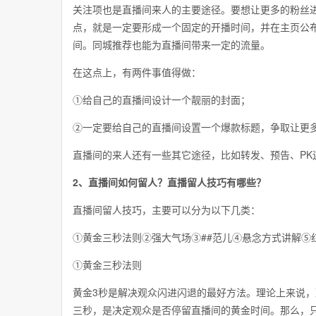
关注项也是直播间来人的主要途径。要想让更多的粉丝
点，就是一定要形成一个固定的开播时间，并在主页公
间。同城推荐也能为直播间带来一定的流量。
在这点上，有两件事值得做：
①给自己的直播间设计一个靓丽的封面；
②一定要给自己的直播间设置一个爆款标题，争取让更
直播间的来人还有一些其它途径，比如转发、预告、PK
2、直播间如何留人？直播留人技巧有哪些？
直播间留人技巧，主要可以分为以下几类：
①黄金三秒法则②强大气场③##范儿④悬念方式讲解⑤
①黄金三秒法则
黄金3秒是解决观众闪进闪退的最好方法。理论上来说，
三秒，是决定观众是否停留直播间的黄金时间。那么，