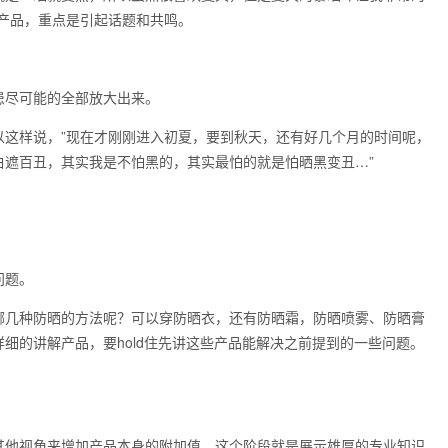
产品，重点是引起话题和共鸣。
患尽可能的全部放大出来。
以这样说，”现在才刚刚进入初夏，要到秋天，还有好几个月的时间呢，
白遮百丑，其实我是不怕黑的，其实最怕的就是怕晒黑变丑…”
。
问题。
哪几种防晒的方法呢？可以穿防晒衣，还有防晒霜，防晒喷雾、防晒膏
细的讲解产品，要hold住先讲这些产品能解决之前提到的一些问题。
其他视角来增加产品本身的附加值。这个阶段就是展示雄厚的专业知识