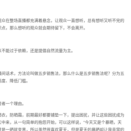
观众在整场直播都充满着悬念，让观众一直想听，总有想听又听不完的
识点，那么想听的观众就会期待留下，不会离开。
以不能过于依赖，还是提倡自然流量为主。
播间话术，方法论叫做五步销售法，那么什么是五步销售法呢？分为五
高度、降低门槛。
费者一个理由。
晒衣，防晒霜，前期最好都要铺垫一下，提出困扰，并让这些困扰成为
实中来，从一句简单的抱怨开始，可以这样说，“今天又是个暴晒，天
就是一晒就变黑，所以虽然很喜欢夏天，但是夏天的暴晒却让我非常的