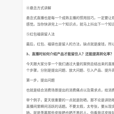
④悬念方式讲解
悬念式直播也是每一个成熟主播的惯用技巧，一定要让
感觉。当你快讲完上一个知识点，就马上抖出下一个知
⑤红包福袋留人法
最后，红包、福袋也是留人的方法，缺点就是废钱，所
3、直播时如何介绍产品才能留住人？还能提高转化率？
今天跟大家分享一个我们通过大量的案例总结出来的直
个步骤，分别是提出问题、放大问题、引入产品、提升
第一步，提出问题
也就是结合消费场景提出的消费痛点以及需求点，给消
举个例子，夏天很重要的一点就是防晒，那不论是讲防
直播间里瞬间活跃的话题。不要太假，太夸张，要从现
呐，就是羡慕那些皮肤晒也晒不黑的人，你看我这皮肤