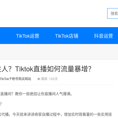
程
TikTok运营
TikTok店铺
抖音运营
住人？Tiktok直播如何流量暴增？
TikTok千粉号购买网站
围观 :125次
道怎么近直播间？教你一些绝招让你直播间人气爆满。
和网红代播。今天就来讲讲商家自播过程中，增加实时观看量的一些实用技