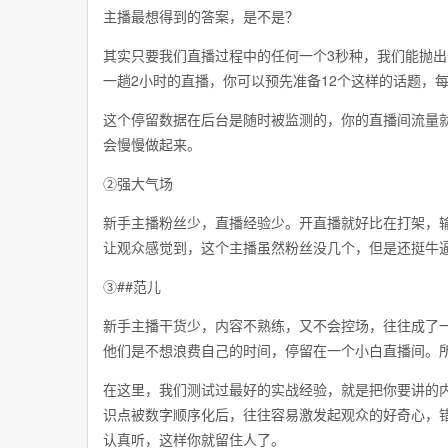
主播最想得到的答案，是不是？
其实只要我们直播过程中的任何一个3秒种，我们能抛
一趟2小时的直播，你可以预先准备12个这样的话题，
这个停留数据在后台是随时被监测的，你的直播间流量
会慢慢做起来。
②强大气场
新手主播粉丝少，直播经验少。开直播就好比在打架，
让观众感觉到，这个主播虽然粉丝没几个，但是还挺牛
③##范儿
新手主播干货少，内容不熟练，又不会控场，往往成了
他们是不想浪费自己的时间，停留在一个小白直播间。所
在这里，我们测试过最好的实战经验，就是把你要讲的内
识点被数字顺序化后，往往容易激发起观众的好奇心，
认真听，这样你就留住人了。