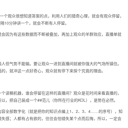
出一个观众很想知道答案的点，利用人们的猎奇心理，就会有观众停留，
每隔10分钟讲一个，就会不断有人停留。
就会因为有这些数据而不断被叠加，再加上观众的羊群效应，直播单就
输人但气势不能输。要让观众一进到直播间就被你强大的气场所镇住。
逼的，就冲这一点好奇心，观众就有停下来探个究竟的理由。
一个读稿机器，谁会停留在这样的直播间？观众是花时间来看直播的，
以，把自己装成一个##范儿（你所在行业的KOL），是势在必然。
容全部数字化（就是把你的知识点编上1、2、3、4……的序号），知
错失感；人都有占有欲的，往往会怕错失某个点而后悔，所以，一定会