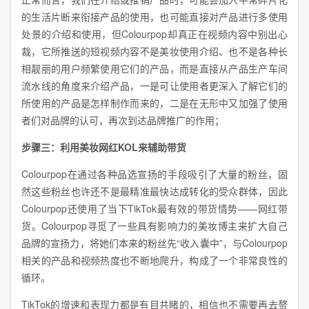
的生活片断来衔接产品的使用，也可能直接对产品进行多使用
处景的介绍和使用，但Colourpop却真正在视频内容中别出心
裁，它所推送的短视频内容不是美妆使用介绍、也不是各种长
相靓丽的用户频繁使用它们的产品，而是直接从产品生产车间
流水线的角度来介绍产品，一是可让使用者更深入了解它们的
所使用的产品是怎样制作而来的，二是在无形中又加强了使用
者们对品牌的认可，再次到达品牌推广的作用；
步骤三：利用美妆网红KOL来辅助带货
Colourpop在通过各种品选宣扬的手段吸引了大量的粉丝，固
然这些粉丝也许还不是最精准最快达成转化的受众群体，因此
Colourpop还使用了当下TikTok最有效的带货情势——网红带
货。Colourpop寻觅了一些具有影响力的美妆博主来扩大自己
品牌的宣扬力，将她们本来的粉丝先“收入囊中”，与Colourpop
相关的产品和视频热度也不断地爬升，构成了一个非常良性的
循环。
TikTok的增速和表现力都是有目共睹的，相信也不需要再去赘