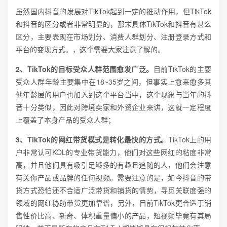
虽然国内抖音的发展对TikTok起到一定的推动作用，但TikTok
和抖音的区分或者非常明显的，那末具体TikTok和抖音有甚么
区分，主要表现在市场划分、消费人群划分、注册登录方式和
平台的变现方式。，这个需要大家注意了解的。
2、TikTok的目标受众人群范围
愈发
广泛。
目前TikTok的主要
受众人群年龄主要集中在18~35岁之间，但事实上愈来愈多其
他年龄层的用户也加入到这个平台当中，这个现象与当年的抖
音十分类似，因此对跨境卖家和外贸企业来讲，这就一定程度
上覆盖了本身产品的受众人群；
3、TikTok的网红带货模式是转化最快的方式。
TikTok上的用
户非常认可KOL的专业带货能力，他们对这些网红的粘度非常
高，并且他们具有吸引足够多的有趣且追随的人，他们会注意
有关你产品或品牌的任何视频。需要注意的是，如今抖音的带
货方式恐怕还不合适广泛带货和铺货的情势，寻觅关联度强的
领域的网红协助带货更加靠谱，另外，目前TikTok更合适于销
售性价比高、新奇、体积重量偏小的产品，短视频毕竟有其局