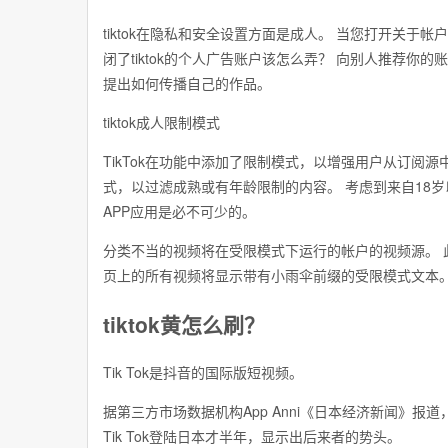
tiktok在隐私和安全设置方面是成人。 当您打开关于
闭了tiktok的个人广告账户该怎么弄？ 向别人推荐
提出如何传播自己的作品。
tiktok成人限制模式
TikTok在功能中添加了限制模式，以增强用户从订阅
式，以过滤成熟或有年龄限制的内容。 考虑到来自18岁
APP应用是必不可少的。
分类不当的视频将在受限模式下运行的帐户的视频源。 
页上的所有视频将显示带有小雨伞前缀的受限模式文本
tiktok黄怎么刷？
Tik Tok是抖音的国际版短视频。
据第三方市场数据机构App Anni《日本经济新闻》报道，
Tik Tok登陆日本才半年，显示出后来者的势头。