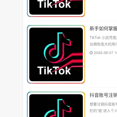
新手如何掌握
TikTok 小
台拥有庞大的用户群
2026-08-07 1
抖音账号注销
想要注销抖音账
栏的“我”进入个
选...