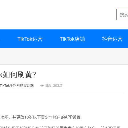
程
TikTok运营
TikTok店铺
抖音运营
ktok如何刷黄？
TikTok千粉号购买网站
围观 :303次
某些功能，并更改18岁以下青少年帐户的APP设置。