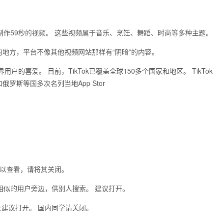
以制作59秒的视频。 这些视频属于音乐、烹饪、舞蹈、时尚等多种主题。
乐的地方，平台不像其他视频网站那样有“阴暗”的内容。
用户的喜爱。 目前，TikTok已覆盖全球150多个国家和地区。 TikTok
斯等国多次名列当地App Stor
可以查看，请将其关闭。
相似的用户旁边，供别人搜索。 建议打开。
友建议打开。 国内同学请关闭。