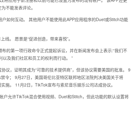
更改将应用于新注册和以前可能已设置为发布的现有帐户。 该APP还更
定为不能发表评论。
户如何互动。 其他用户不能使用此APP应用程序的Duet或Stitch功能
5月上线。 愿景是“促进创造，带来喜悦”。
月6日颁布的第一项行政命令正式提起诉讼，并在新闻发布会上表示:“我们不
利以及我们社区和员工的权利而行动。 ”
动达成协议，证明其成为“可靠的技术提供商”，但该协议需要美国的批准。 9
Tok禁令； 9月27日，美国哥伦比亚特区联邦地区法院判决美国关于将
缓实施。 11月2日，TikTok宣布与索尼音乐娱乐公司达成协议。
户允许TikTok混合使用视频、Duet和Stitch，但此功能的默认设置将