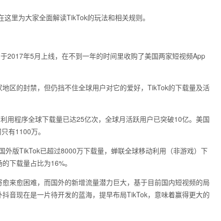
在这里为大家全面解读TikTok的玩法和相关规则。
，于2017年5月上线，在不到一年的时间里收购了美国两家短视频App
地区的封禁，但仍挡不住全球用户对它的爱好，TikTok的下载量及活
一，利用程序全球下载量已达25亿次，全球月活跃用户已突破10亿。美国
只有1100万。
音及其国外版TikTok已超过8000万下载量，蝉联全球移动利用（非游戏）下
场的下载量占比为16%。
将愈来愈困难，而国外的新增流量潜力巨大，基于目前国内短视频的局
外抖音现在是一片待开发的蓝海，提早布局TikTok，意味着赢得更大的