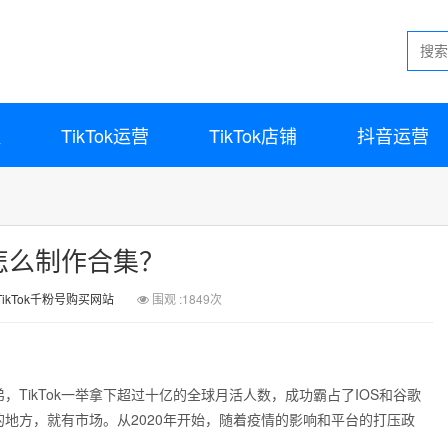
程
TikTok运营
TikTok店铺
抖音运营
ok怎么制作合集？
TikTok千粉号购买网站
围观 :1849次
弟，TikTok一举拿下超过十亿的全球月活人数，成功霸占了IOS和谷歌
地方，就有市场。从2020年开始，随着疫情的影响和平台的打压政